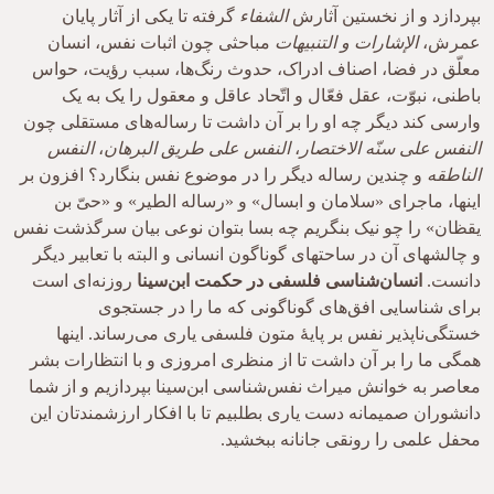
بپردازد و از نخستین آثارش
الشفاء
گرفته تا یکی از آثار پایان
عمرش،
الإشارات و التنبیهات
مباحثی چون اثبات نفس، انسان
معلّق در فضا، اصناف ادراک، حدوث رنگ‌ها، سبب رؤیت، حواس
باطنی، نبوّت، عقل فعّال و اتّحاد عاقل و معقول را یک به یک
وارسی کند دیگر چه او را بر آن داشت تا رساله‌های مستقلی چون
النفس علی سنّه الاختصار
،
النفس علی طریق البرهان
،
النفس
الناطقه
و چندین رساله دیگر را در موضوع نفس بنگارد؟ افزون بر
اینها، ماجرای «سلامان و ابسال» و «رساله الطیر» و «حیّ بن
یقظان» را چو نیک بنگریم چه بسا بتوان نوعی بیان سرگذشت نفس
و چالشهای آن در ساحتهای گوناگون انسانی و البته با تعابیر دیگر
دانست.
انسان‌شناسی فلسفی در حکمت ابن‌سینا
روزنه‌ای است
برای شناسایی افق‌های گوناگونی که ما را در جستجوی
خستگی‌ناپذیر نفس بر پایۀ متون فلسفی یاری می‌رساند. اینها
همگی ما را بر آن داشت تا از منظری امروزی و با انتظارات بشر
معاصر به خوانش میراث نفس‌شناسی ابن‌سینا بپردازیم و از شما
دانشوران صمیمانه دست یاری بطلبیم تا با افکار ارزشمندتان این
محفل علمی را رونقی جانانه ببخشید.