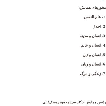
محورهای همایش
:
1- علم النفس
2- اخلاق
3- انسان و مدینه
4- انسان و عالم
5- انسان و دین
6- انسان و زبان
7- زندگی و مرگ
رئیس همایش:
دکتر سیدمحمود یوسف‌ثانی